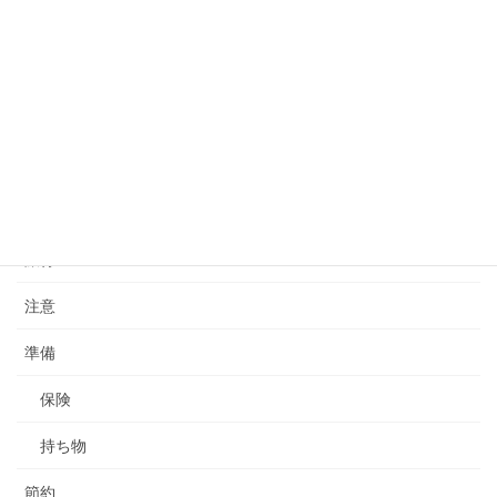
その他
プライオリティ・パス
予定
便利
宿泊
旅行
注意
準備
保険
持ち物
節約