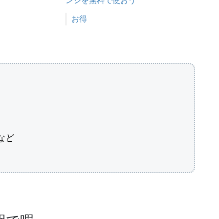
ンジを無料で使おう
関連理由
お得
など