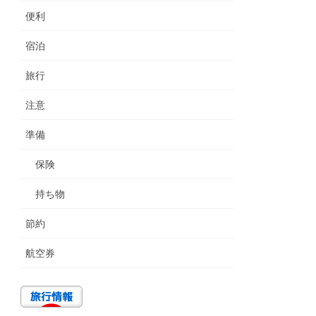
便利
宿泊
旅行
注意
準備
保険
持ち物
節約
航空券