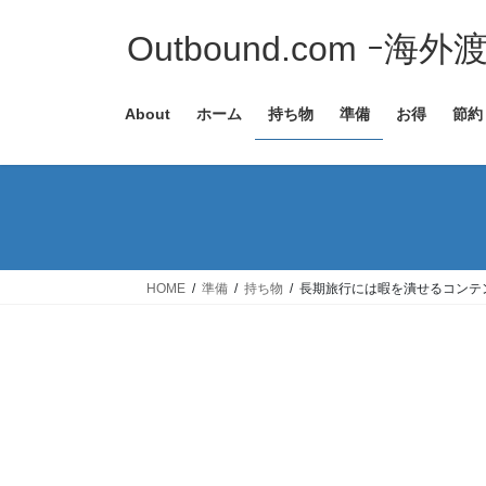
コ
ナ
ン
ビ
Outbound.com ｰ海
テ
ゲ
ン
ー
About
ホーム
持ち物
準備
お得
節約
ツ
シ
へ
ョ
ス
ン
キ
に
ッ
移
プ
動
HOME
準備
持ち物
長期旅行には暇を潰せるコンテ