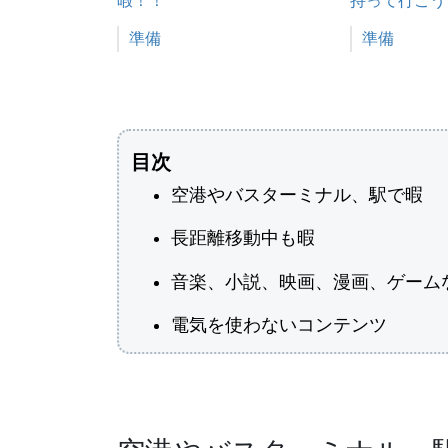
暇！！
持って行こう
関連理由
準備
関連理由
準備
目次
空港やバスターミナル、駅で暇
長距離移動中も暇
音楽、小説、映画、漫画、ゲーム
電気を使わないコンテンツ