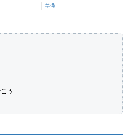
関連理由
準備
おこう
う