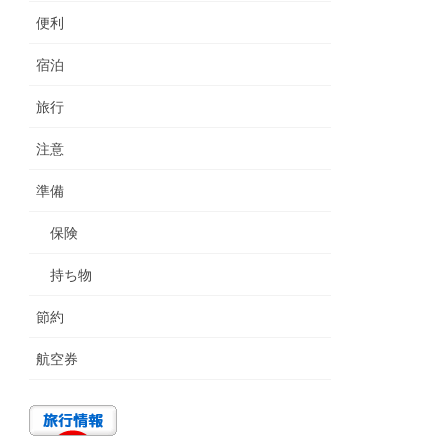
便利
宿泊
旅行
注意
準備
保険
持ち物
節約
航空券