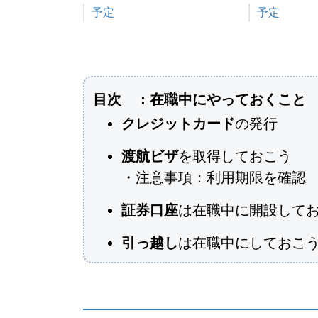
関連理由
予定
関連理由
予定
目次 ：在職中にやっておくこと
クレジットカード
の発行
渡航ビザ
を取得しておこう
・注意事項：利用期限を確認
証券口座
は在職中に開設して
引っ越し
は在職中にしておこ