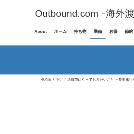
コ
ナ
ン
ビ
Outbound.com ｰ海
テ
ゲ
ン
ー
About
ホーム
持ち物
準備
お得
節約
ツ
シ
へ
ョ
ス
ン
キ
に
ッ
移
プ
動
HOME
予定
退職前にやっておきたいこと ～長期旅行